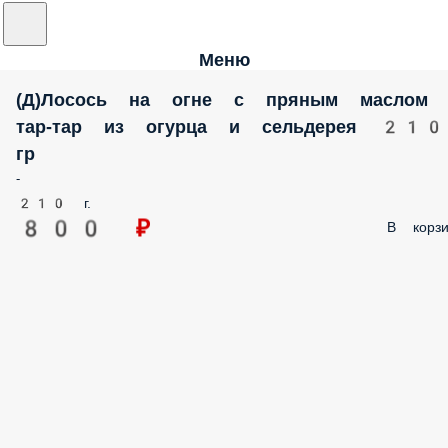
Меню
(Д)Лосось на огне с пряным маслом
тар-тар из огурца и сельдерея 210
гр
-
210 г.
800 ₽
В корзи