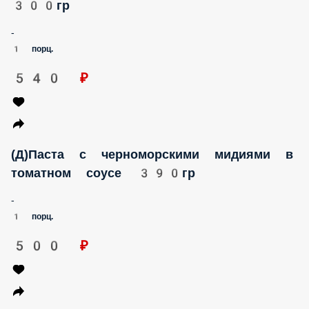
300гр
-
1 порц.
540 ₽
(Д)Паста с черноморскими мидиями в
томатном соусе 390гр
-
1 порц.
500 ₽