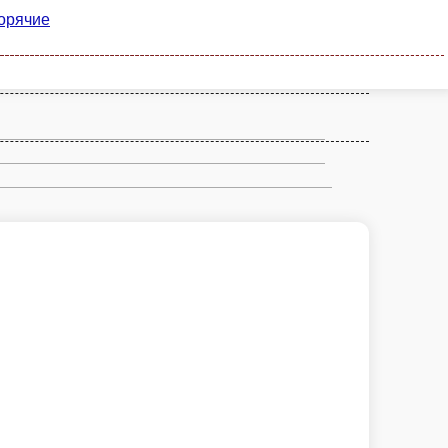
а
Десерты
Закуски
Кофе