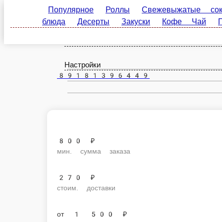
Популярное
Роллы
Свежевыжатые соки
Б
Тихорецк
Чай
Паста
Пицца
Салаты и брускетты
Су
ru
Настройки
89181396449
800 ₽
мин. сумма заказа
270 ₽
стоим. доставки
от
1 500 ₽