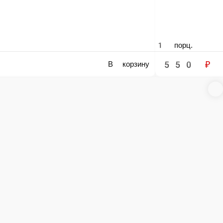
е заказа или самовывозом из точки продаж. При оформлении заказа укажит
доставке заказа или при самовывозе из точки продаж.
мощью карты любого банка.
сегда в наличии в нашем меню. Спешите заказать онлайн!