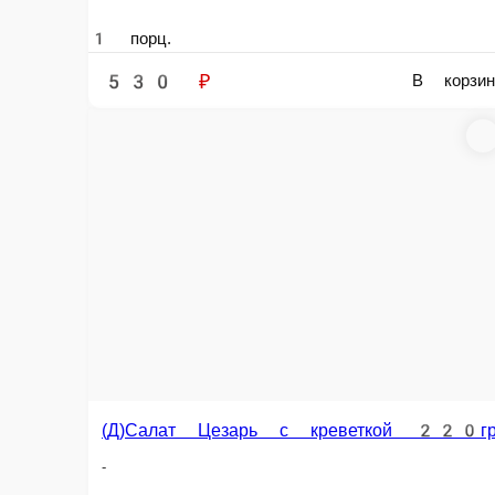
(Д)Брускетта с креветками и пряным авокадо 150 г
-
1 порц.