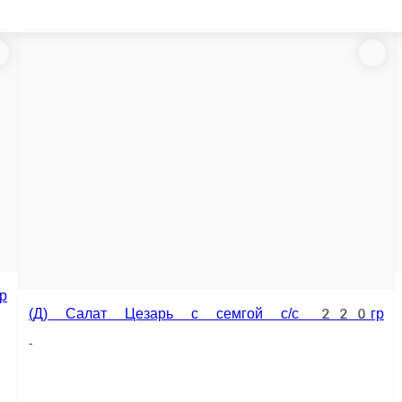
(Д) Салат Цезарь с курицей 220гр
(Д)
рь с семгой с/с 220гр
-
-
190 г.
190 г.
510 ₽
560
В корзину
В корзину