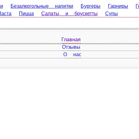
езалкогольные напитки
Бургеры
Гарниры
Горячие блюд
пы
Главная
Отзывы
О нас