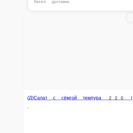
беспл. доставка
(Д)Салат с сёмгой темпура 220 гр
(Д) Салат Цеза
-
-
1 порц.
212 г.
530 ₽
520 ₽
В корзину