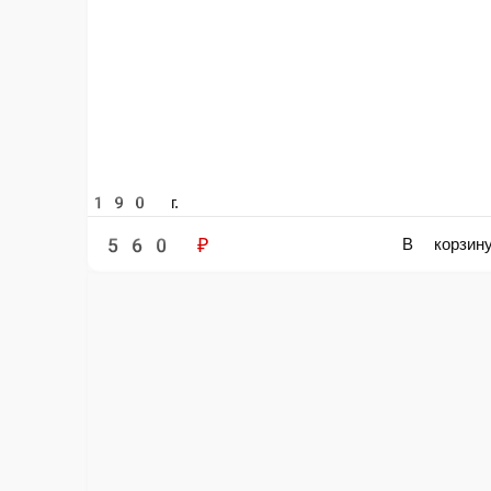
380 ₽
В корзин
(Д)Салат с креветками и авокадо с цитрусовой зап
-