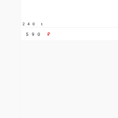
Оплата производится наличными курьеру при доставк
Картой
Оплата производится банковской картой курьеру при 
Online на сайте
Вы можете оплатить свой заказ на сайте онлайн с по
(Д)Салат Цезарь с креветкой 220гр
(Д)Салат Цезарь с креветкой 220гр — в
Главная
Салаты и брускетты