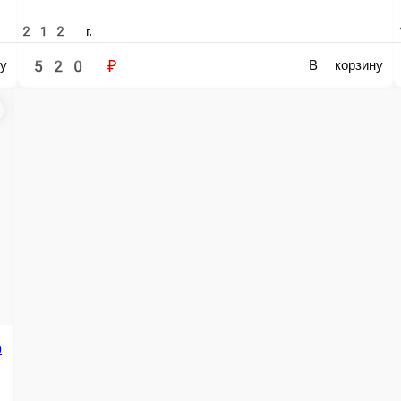
(Д)Салат
-
(Д)Салат Греческий с заправкой из маслин 250гр
р
-
1 порц.
1 порц.