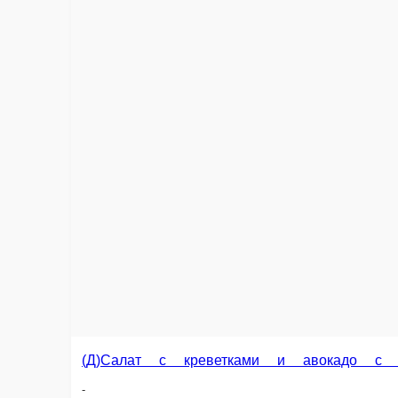
(ДБрускетта с сёмгой, творожным сыром, вяленным
-
1 порц.
300 ₽
Информация об оплате
Наличный расчёт