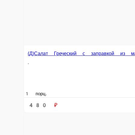
240 г.
590 ₽