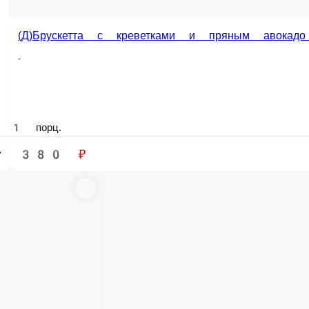
480 ₽
540 ₽
у
В корзину
(Д)Салат с уткой, фейхоа и грушей 220 гр
-
равкой 240 гр