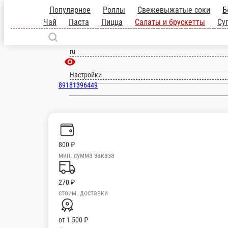
Популярное
Роллы
Свежевыжатые сок
блюда
Десерты
Закуски
Кофе Чай
Тихорецк
ru
Настройки
89181396449
800 ₽
мин. сумма заказа
270 ₽
стоим. доставки
от
1 500 ₽