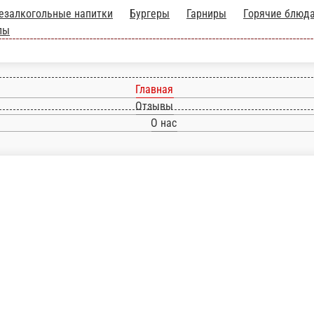
и
Безалкогольные напитки
Бургеры
Гарниры
Г
Паста
Пицца
Салаты и брускетты
Супы
Главная
Отзывы
О нас