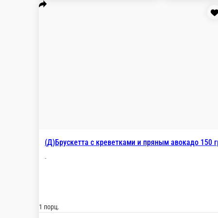
1 порц.
530 ₽
В корзин
(Д)Салат Цезарь с креветкой 220г
-