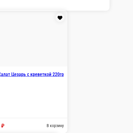
(Д) Салат Цезарь с курицей 220гр
-