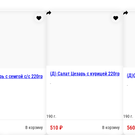
р
(Д) Салат Цезарь с семгой с/с 220гр
-