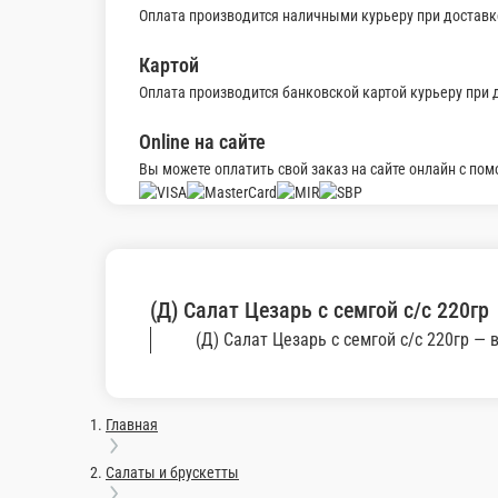
240 г.
590 ₽