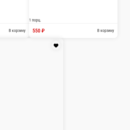
(Д)Салат острый с телятин
-
 маслин 250гр
1 порц.
540 ₽
В корзину