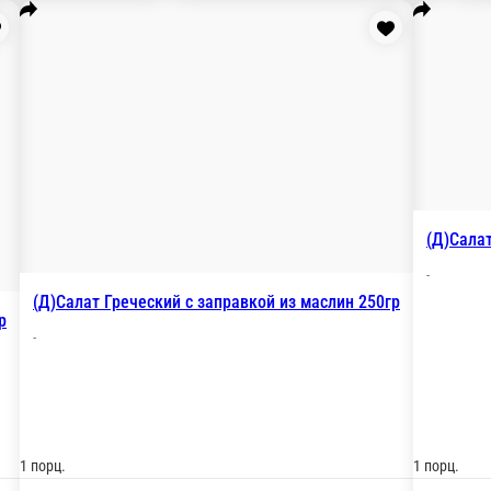
212 г.
520 ₽
у
В корзину
р