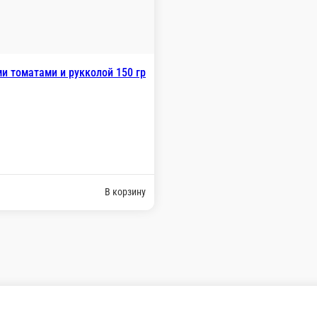
(Д)Салат с
-
 цитрусовой заправкой 240 гр