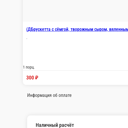
(Д)Салат с креветками и авокадо с
-