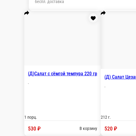
беспл. доставка
(Д)Салат с сёмгой темпура 220 г
-