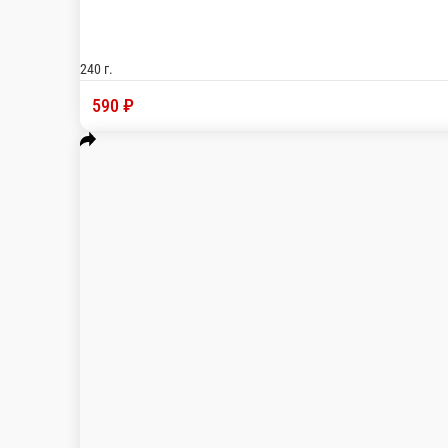
(Д)Салат Греческий с заправкой из
-
1 порц.
480 ₽