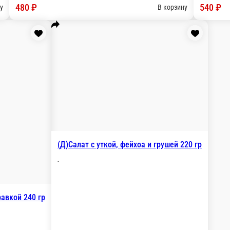
(Д)Брускетта с креветками и пряным аво
-
1 порц.
380 ₽
у