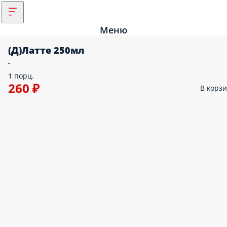
Меню
(Д)Латте 250мл
-
1 порц.
260 ₽
В корз