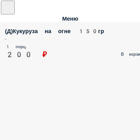
Меню
(Д)Кукуруза на огне 150гр
-
1 порц.
200 ₽
В корзи