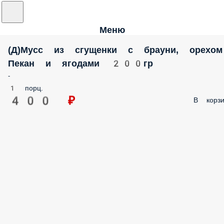
Меню
(Д)Мусс из сгущенки с брауни, орехом
Пекан и ягодами 200гр
-
1 порц.
400 ₽
В корзи